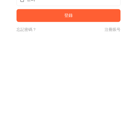
忘記密碼？
注冊賬号